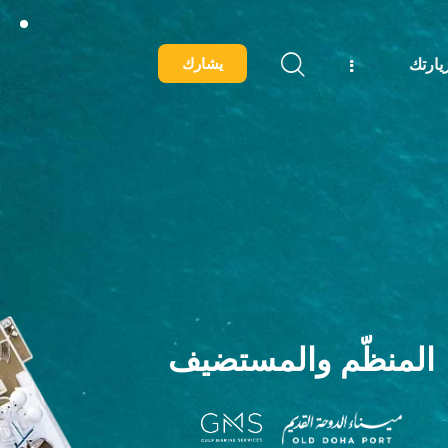
يشارك
ارتك
المنظّم
والمستضيف